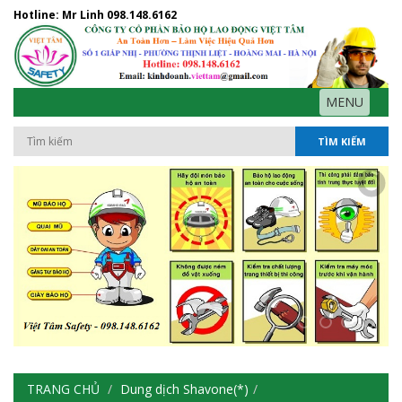
Hotline: Mr Linh
098.148.6162
MENU
TÌM KIẾM
TRANG CHỦ
Dung dịch Shavone(*)