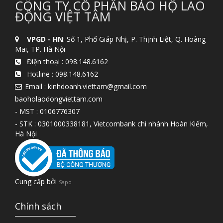
CÔNG TY CỔ PHẦN BẢO HỘ LAO
ĐỘNG VIỆT TÂM
VPGD - HN
: Số 1, Phố Giáp Nhị, P. Thịnh Liệt, Q. Hoàng
Mai, TP. Hà Nội
Điện thoại :
098.148.6162
Hotline :
098.148.6162
Email : kinhdoanh.viettam@gmail.com
baoholaodongviettam.com
- MST : 0106776307
- STK : 0301000338181, Vietcombank chi nhánh Hoàn Kiếm,
Hà Nội
Cung cấp bởi
Sapo
Chính sách