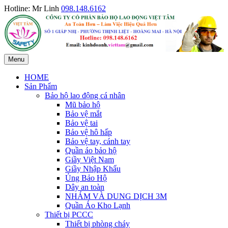
Hotline: Mr Linh
098.148.6162
Menu
HOME
Sản Phẩm
Bảo hộ lao động cá nhân
Mũ bảo hộ
Bảo vệ mắt
Bảo vệ tai
Bảo vệ hô hấp
Bảo vệ tay, cánh tay
Quần áo bảo hộ
Giầy Việt Nam
Giầy Nhập Khẩu
Ủng Bảo Hộ
Dây an toàn
NHÁM VÀ DUNG DỊCH 3M
Quần Áo Kho Lạnh
Thiết bị PCCC
Thiết bị phòng cháy