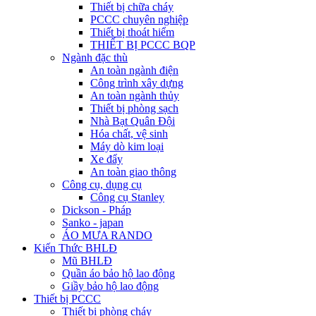
Thiết bị chữa cháy
PCCC chuyên nghiệp
Thiết bị thoát hiểm
THIẾT BỊ PCCC BQP
Ngành đặc thù
An toàn ngành điện
Công trình xây dựng
An toàn ngành thủy
Thiết bị phòng sạch
Nhà Bạt Quân Đội
Hóa chất, vệ sinh
Máy dò kim loại
Xe đẩy
An toàn giao thông
Công cụ, dụng cụ
Công cụ Stanley
Dickson - Pháp
Sanko - japan
ÁO MƯA RANDO
Kiến Thức BHLĐ
Mũ BHLĐ
Quần áo bảo hộ lao động
Giầy bảo hộ lao động
Thiết bị PCCC
Thiết bị phòng cháy