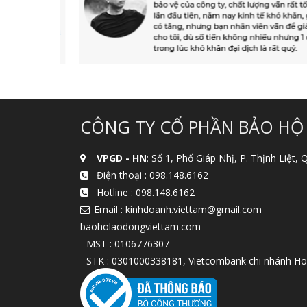
CÔNG TY CỔ PHẦN BẢO HỘ
VPGD - HN
: Số 1, Phố Giáp Nhị, P. Thịnh Liệt,
Điện thoại :
098.148.6162
Hotline :
098.148.6162
Email : kinhdoanh.viettam@gmail.com
baoholaodongviettam.com
- MST : 0106776307
- STK : 0301000338181, Vietcombank chi nhánh Ho