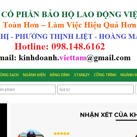
HÒNG SẠCH
NGÀNH ĐIỆN
BĂNG DÍNH
STANLEY
CÔNG TRÌNH
NGÀNH Đ