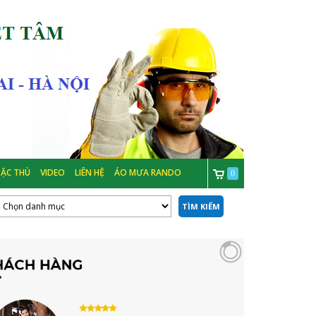
ẶC THÙ
VIDEO
LIÊN HỆ
ÁO MƯA RANDO
0
TÌM KIẾM