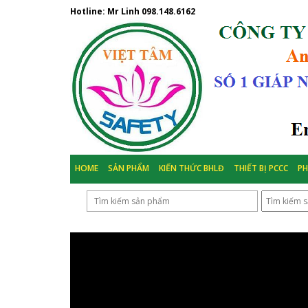
Hotline: Mr Linh
098.148.6162
HOME
SẢN PHẨM
KIẾN THỨC BHLĐ
THIẾT BỊ PCCC
P