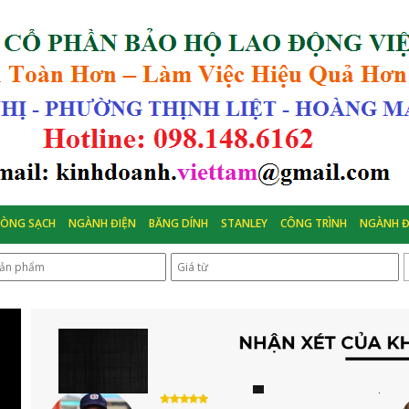
HÒNG SẠCH
NGÀNH ĐIỆN
BĂNG DÍNH
STANLEY
CÔNG TRÌNH
NGÀNH Đ