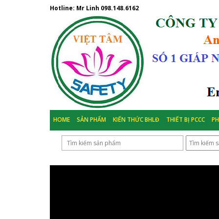
Hotline: Mr Linh
098.148.6162
HOME
SẢN PHẨM
KIẾN THỨC BHLĐ
THIẾT BỊ PCCC
P