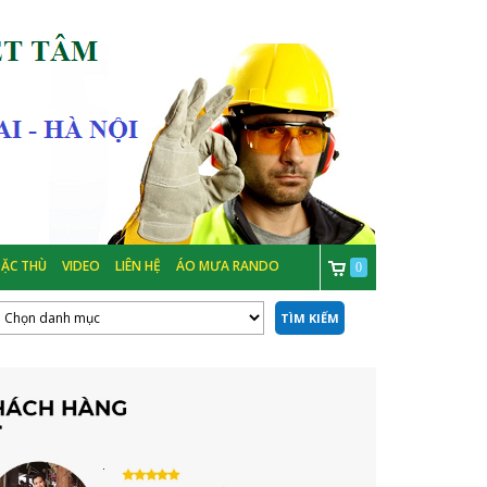
ẶC THÙ
VIDEO
LIÊN HỆ
ÁO MƯA RANDO
0
TÌM KIẾM