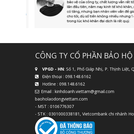
CÔNG TY CỔ PHẦN BẢO HỘ
VPGD - HN
: Số 1, Phố Giáp Nhị, P. Thịnh Liệt,
Điện thoại :
098.148.6162
Hotline :
098.148.6162
Email : kinhdoanh.viettam@gmail.com
baoholaodongviettam.com
- MST : 0106776307
- STK : 0301000338181, Vietcombank chi nhánh Ho