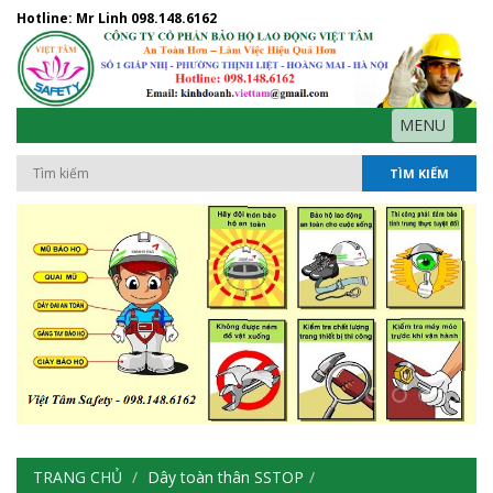
Hotline: Mr Linh
098.148.6162
MENU
TÌM KIẾM
TRANG CHỦ
Dây toàn thân SSTOP