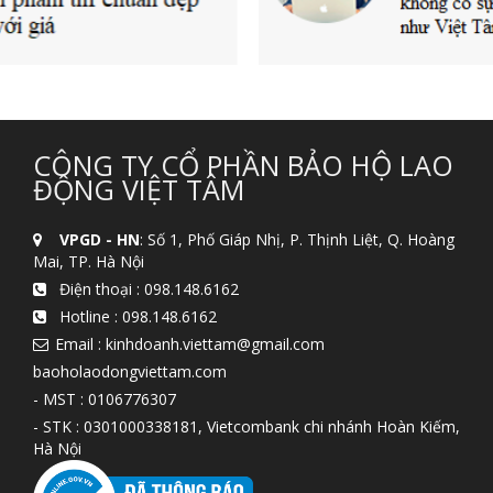
CÔNG TY CỔ PHẦN BẢO HỘ LAO
ĐỘNG VIỆT TÂM
VPGD - HN
: Số 1, Phố Giáp Nhị, P. Thịnh Liệt, Q. Hoàng
Mai, TP. Hà Nội
Điện thoại :
098.148.6162
Hotline :
098.148.6162
Email : kinhdoanh.viettam@gmail.com
baoholaodongviettam.com
- MST : 0106776307
- STK : 0301000338181, Vietcombank chi nhánh Hoàn Kiếm,
Hà Nội