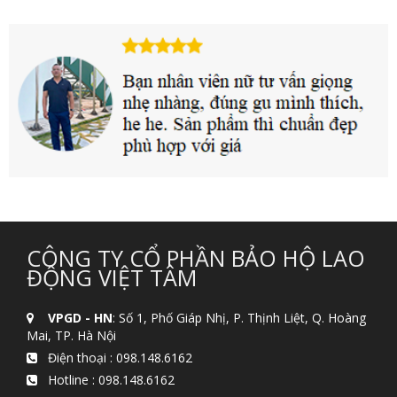
CÔNG TY CỔ PHẦN BẢO HỘ LAO
ĐỘNG VIỆT TÂM
VPGD - HN
: Số 1, Phố Giáp Nhị, P. Thịnh Liệt, Q. Hoàng
Mai, TP. Hà Nội
Điện thoại :
098.148.6162
Hotline :
098.148.6162