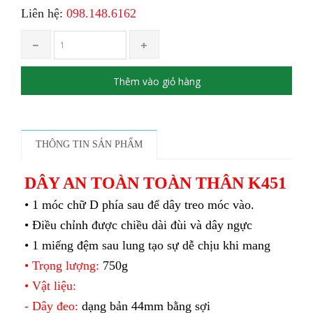
Liên hệ:
098.148.6162
Thêm vào giỏ hàng
THÔNG TIN SẢN PHẨM
DÂY AN TOÀN TOÀN THÂN K451
• 1 móc chữ D phía sau để dây treo móc vào.
• Điều chỉnh được chiều dài đùi và dây ngực
• 1 miếng đệm sau lung tạo sự dễ chịu khi mang
• Trọng lượng:
750g
• Vật liệu:
- Dây đeo:
dạng bản 44mm bằng sợi