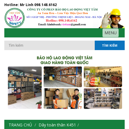
Hotline: Mr Linh
098.148.6162
MENU
TÌM KIẾM
TRANG CHỦ
Dây toàn thân K451