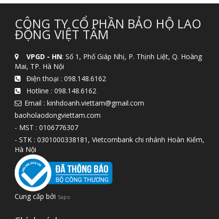
CÔNG TY CỔ PHẦN BẢO HỘ LAO
ĐỘNG VIỆT TÂM
VPGD - HN
: Số 1, Phố Giáp Nhị, P. Thịnh Liệt, Q. Hoàng
Mai, TP. Hà Nội
Điện thoại :
098.148.6162
Hotline :
098.148.6162
Email : kinhdoanh.viettam@gmail.com
baoholaodongviettam.com
- MST : 0106776307
- STK : 0301000338181, Vietcombank chi nhánh Hoàn Kiếm,
Hà Nội
Cung cấp bởi
Sapo