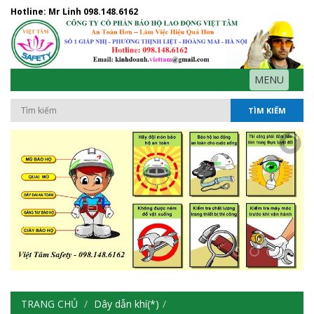
Hotline: Mr Linh
098.148.6162
MENU
TÌM KIẾM
TRANG CHỦ
Dây dẫn khí(*)