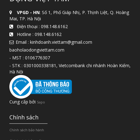
VPGD - HN
: Số 1, Phố Giáp Nhị, P. Thịnh Liệt, Q. Hoàng
Mai, TP. Hà Nội
Điện thoại :
098.148.6162
Hotline :
098.148.6162
Email : kinhdoanh.viettam@gmail.com
baoholaodongviettam.com
- MST : 0106776307
- STK : 0301000338181, Vietcombank chi nhánh Hoàn Kiếm,
Hà Nội
Cung cấp bởi
Sapo
Chính sách
Chính sách bảo hành