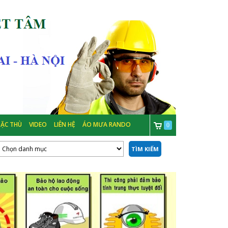
ẶC THÙ
VIDEO
LIÊN HỆ
ÁO MƯA RANDO
0
TÌM KIẾM