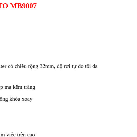
 TO MB9007
ter có chiều rộng 32mm, độ rơi tự do tối đa
ép mạ kẽm trắng
ống khóa xoay
àm việc trên cao