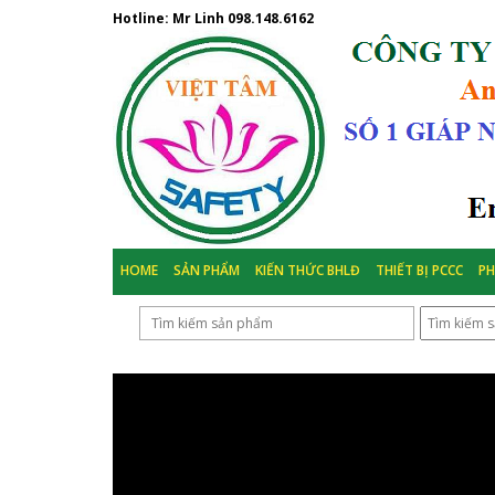
Hotline: Mr Linh
098.148.6162
HOME
SẢN PHẨM
KIẾN THỨC BHLĐ
THIẾT BỊ PCCC
P