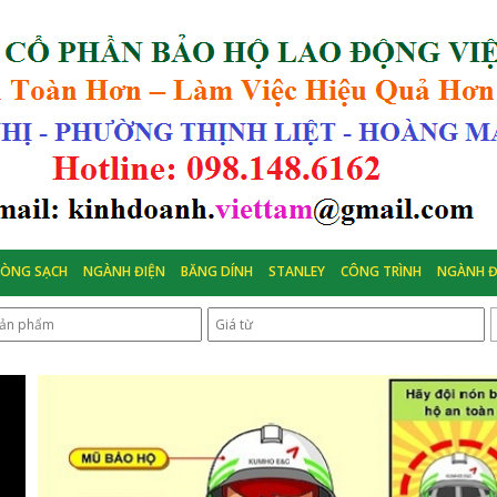
HÒNG SẠCH
NGÀNH ĐIỆN
BĂNG DÍNH
STANLEY
CÔNG TRÌNH
NGÀNH Đ