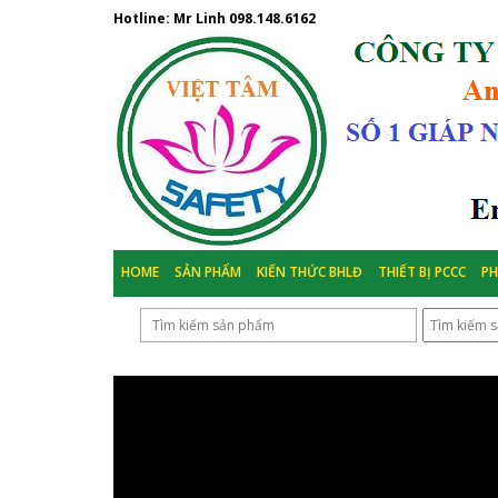
Hotline: Mr Linh
098.148.6162
HOME
SẢN PHẨM
KIẾN THỨC BHLĐ
THIẾT BỊ PCCC
P