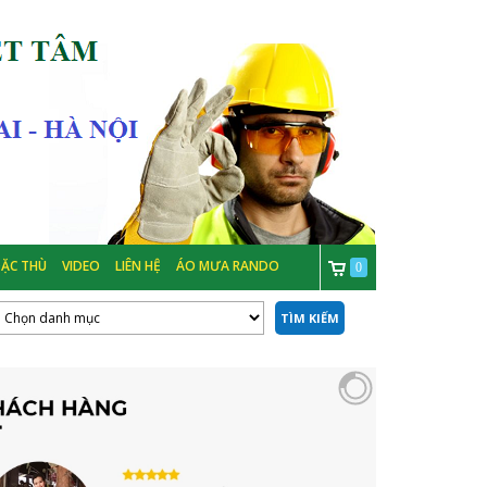
ẶC THÙ
VIDEO
LIÊN HỆ
ÁO MƯA RANDO
0
TÌM KIẾM