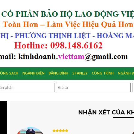
HÒNG SẠCH
NGÀNH ĐIỆN
BĂNG DÍNH
STANLEY
CÔNG TRÌNH
NGÀNH Đ