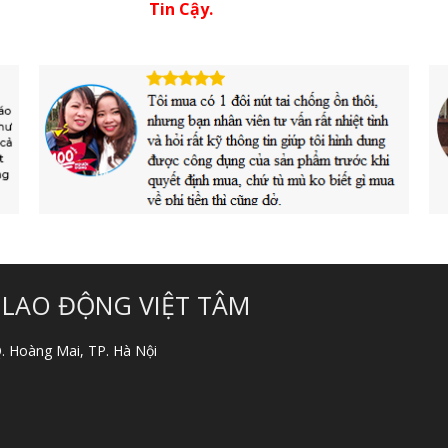
Tin Cậy.
 LAO ĐỘNG VIỆT TÂM
 Q. Hoàng Mai, TP. Hà Nội