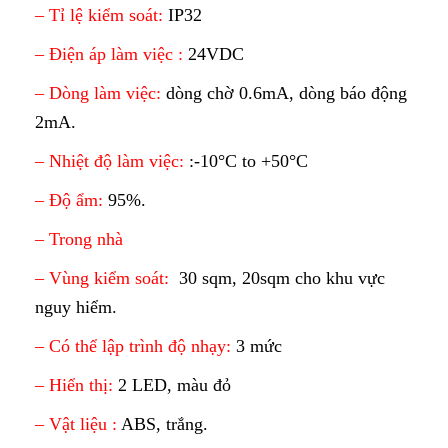
– Tỉ lệ kiểm soát:
IP32
– Điện áp làm việc :
24VDC
– Dòng làm việc:
dòng chờ 0.6mA, dòng báo động
2mA.
– Nhiệt độ làm việc:
:-10°C to +50°C
– Độ ẩm:
95%.
– Trong nhà
– Vùng kiểm soát:
30 sqm, 20sqm cho khu vực
nguy hiểm.
– Có thể lập trình độ nhạy:
3 mức
– Hiển thị:
2 LED, màu đỏ
– Vật liệu :
ABS, trắng.