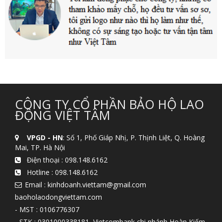
CÔNG TY CỔ PHẦN BẢO HỘ LAO
ĐỘNG VIỆT TÂM
VPGD - HN
: Số 1, Phố Giáp Nhị, P. Thịnh Liệt, Q. Hoàng
Mai, TP. Hà Nội
Điện thoại :
098.148.6162
Hotline :
098.148.6162
Email : kinhdoanh.viettam@gmail.com
baoholaodongviettam.com
- MST : 0106776307
- STK : 0301000338181, Vietcombank chi nhánh Hoàn Kiếm,