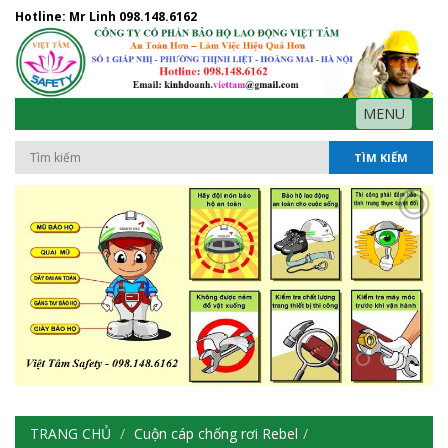
Hotline: Mr Linh
098.148.6162
MENU
TÌM KIẾM
TRANG CHỦ
Cuộn cáp chống rơi Rebel