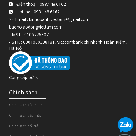
Điện thoại :
098.148.6162
Hotline :
098.148.6162
Email : kinhdoanh.viettam@gmail.com
baoholaodongviettam.com
- MST : 0106776307
- STK : 0301000338181, Vietcombank chi nhánh Hoàn Kiếm,
Hà Nội
Cung cấp bởi
Sapo
Chính sách
Chính sách bảo hành
Chính sách bảo mật
Chính sách đổi trả