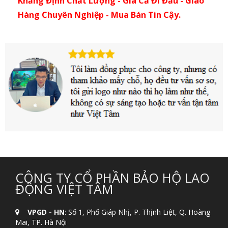
Khẳng Định Chất Lượng - Giá Cả Đi Đầu - Giao
Hàng Chuyên Nghiệp - Mua Bán Tin Cậy.
CÔNG TY CỔ PHẦN BẢO HỘ LAO
ĐỘNG VIỆT TÂM
VPGD - HN
: Số 1, Phố Giáp Nhị, P. Thịnh Liệt, Q. Hoàng
Mai, TP. Hà Nội