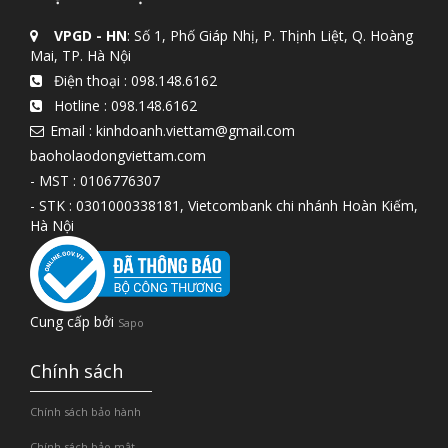
VPGD - HN
: Số 1, Phố Giáp Nhị, P. Thịnh Liệt, Q. Hoàng
Mai, TP. Hà Nội
Điện thoại :
098.148.6162
Hotline :
098.148.6162
Email : kinhdoanh.viettam@gmail.com
baoholaodongviettam.com
- MST : 0106776307
- STK : 0301000338181, Vietcombank chi nhánh Hoàn Kiếm,
Hà Nội
Cung cấp bởi
Sapo
Chính sách
Chính sách bảo hành
Chính sách bảo mật