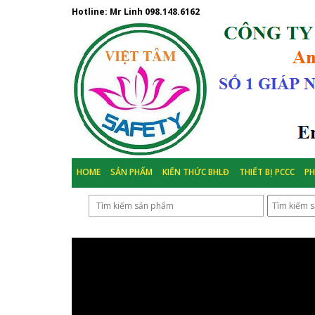
Hotline: Mr Linh
098.148.6162
HOME
SẢN PHẨM
KIẾN THỨC BHLĐ
THIẾT BỊ PCCC
P