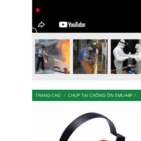
TRANG CHỦ
CHỤP TAI CHỐNG ỒN EMU44P