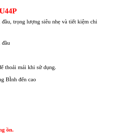
MU44P
đầu, trọng lượng siêu nhẹ và tiết kiệm chi
a đầu
ể thoải mái khi sử dụng.
ng BÌnh đến cao
ng ồn.