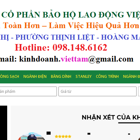
HÒNG SẠCH
NGÀNH ĐIỆN
BĂNG DÍNH
STANLEY
CÔNG TRÌNH
NGÀNH Đ