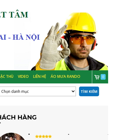
ẶC THÙ
VIDEO
LIÊN HỆ
ÁO MƯA RANDO
0
TÌM KIẾM