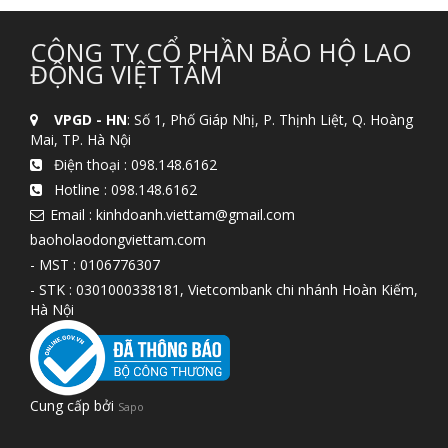
CÔNG TY CỔ PHẦN BẢO HỘ LAO
ĐỘNG VIỆT TÂM
VPGD - HN
: Số 1, Phố Giáp Nhị, P. Thịnh Liệt, Q. Hoàng
Mai, TP. Hà Nội
Điện thoại :
098.148.6162
Hotline :
098.148.6162
Email : kinhdoanh.viettam@gmail.com
baoholaodongviettam.com
- MST : 0106776307
- STK : 0301000338181, Vietcombank chi nhánh Hoàn Kiếm,
Hà Nội
Cung cấp bởi
Sapo