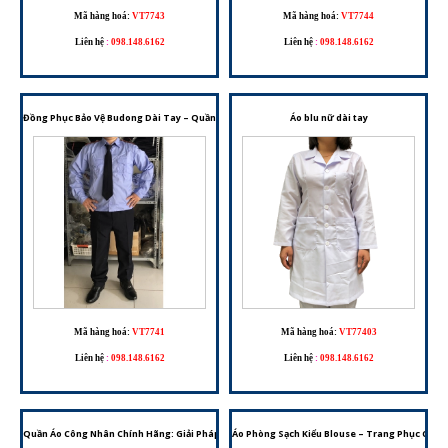
Mã hàng hoá:
VT7743
Mã hàng hoá:
VT7744
Liên hệ
:
098.148.6162
Liên hệ
:
098.148.6162
Đồng Phục Bảo Vệ Budong Dài Tay – Quần Áo Bảo Vệ Chuyên Nghiệp
Áo blu nữ dài tay
Mã hàng hoá:
VT7741
Mã hàng hoá:
VT77403
Liên hệ
:
098.148.6162
Liên hệ
:
098.148.6162
Quần Áo Công Nhân Chính Hãng: Giải Pháp Trang Phục Bảo Hộ Lao Động Tối Ưu
Áo Phòng Sạch Kiểu Blouse – Trang Phục Chốn