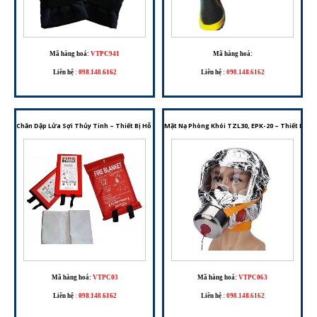
Mã hàng hoá:
VTPC941
Mã hàng hoá:
Liên hệ
:
098.148.6162
Liên hệ
:
098.148.6162
Chăn Dập Lửa Sợi Thủy Tinh – Thiết Bị Hỗ Trợ Dập Cháy Và Thoát Hiểm Ban Đầu
Mặt Nạ Phòng Khói TZL30, EPK-20 – Thiết Bị H
Mã hàng hoá:
VTPC03
Mã hàng hoá:
VTPC063
Liên hệ
:
098.148.6162
Liên hệ
:
098.148.6162