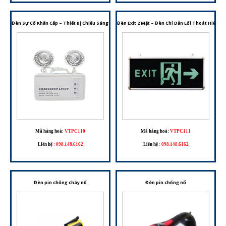
Đèn Sự Cố Khẩn Cấp – Thiết Bị Chiếu Sáng Dự Phòng Cho Hệ Thống PCCC
Đèn Exit 2 Mặt – Đèn Chỉ Dẫn Lối Thoát Hiểm 
Mã hàng hoá:
VTPC110
Mã hàng hoá:
VTPC111
Liên hệ
:
098.148.6162
Liên hệ
:
098.148.6162
Đèn pin chống cháy nổ
Đèn pin chống nổ