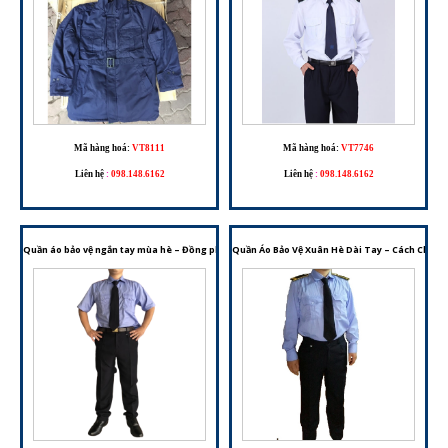
Mã hàng hoá:
VT8111
Mã hàng hoá:
VT7746
Liên hệ
:
098.148.6162
Liên hệ
:
098.148.6162
Quần áo bảo vệ ngắn tay mùa hè – Đồng phục bảo vệ thoáng mát, chuyên nghiệp
Quần Áo Bảo Vệ Xuân Hè Dài Tay – Cách Chọn 