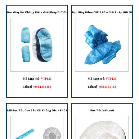
Bọc Giày Vải Không Dệt – Giải Pháp Giữ Gìn Vệ Sinh Cho Nhiều Môi Trường Làm Việc
Bọc Giày Nilon CPE 2.8G – Giải Pháp Giữ Gìn V
Mã hàng hoá:
VTP123
Mã hàng hoá:
VTP125
Liên hệ
:
098.148.6162
Liên hệ
:
098.148.6162
Mũ Bọc Tóc Con Sâu Vải Không Dệt – Phù Hợp Cho Phòng Sạch, Y Tế Và Chế Biến Thực Phẩm
Bọc Tóc Vải Lưới