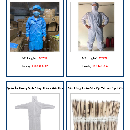
Mã hàng hoá:
VT732
Mã hàng hoá:
VTP731
Liên hệ
:
098.148.6162
Liên hệ
:
098.148.6162
Quần Áo Phòng Dịch Dùng 1 Lần – Giải Pháp Bảo Hộ Cho Môi Trường Y Tế Và Phòng Sạch
Tăm Bông Thân Gỗ – Vật Tư Làm Sạch Cho Phò