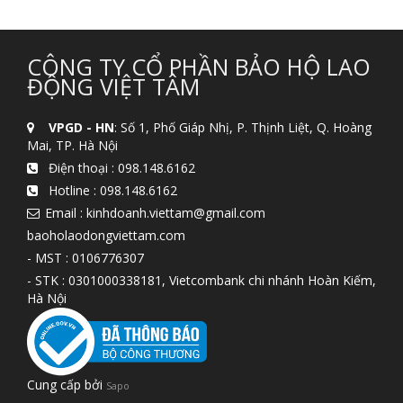
CÔNG TY CỔ PHẦN BẢO HỘ LAO
ĐỘNG VIỆT TÂM
VPGD - HN
: Số 1, Phố Giáp Nhị, P. Thịnh Liệt, Q. Hoàng
Mai, TP. Hà Nội
Điện thoại :
098.148.6162
Hotline :
098.148.6162
Email : kinhdoanh.viettam@gmail.com
baoholaodongviettam.com
- MST : 0106776307
- STK : 0301000338181, Vietcombank chi nhánh Hoàn Kiếm,
Hà Nội
Cung cấp bởi
Sapo