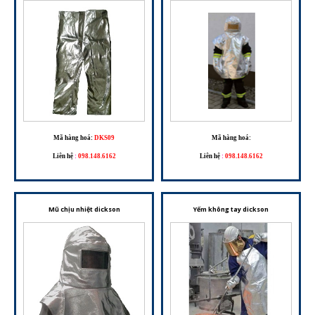
Mã hàng hoá:
DKS09
Mã hàng hoá:
Liên hệ
:
098.148.6162
Liên hệ
:
098.148.6162
Mũ chịu nhiệt dickson
Yếm không tay dickson