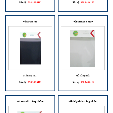
Liên hệ
:
098.148.6162
Liên hệ
:
098.148.6162
Vải Aramide
Vải Dickson 4539
Mã hàng hoá:
Mã hàng hoá:
Liên hệ
:
098.148.6162
Liên hệ
:
098.148.6162
Vải aramid tráng nhôm
Vải thủy tinh tráng nhôm