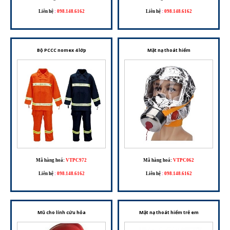
Liên hệ
:
098.148.6162
Liên hệ
:
098.148.6162
Bộ PCCC nomex 4 lớp
Mặt nạ thoát hiểm
Mã hàng hoá:
VTPC972
Mã hàng hoá:
VTPC062
Liên hệ
:
098.148.6162
Liên hệ
:
098.148.6162
Mũ cho lính cứu hỏa
Mặt nạ thoát hiểm trẻ em