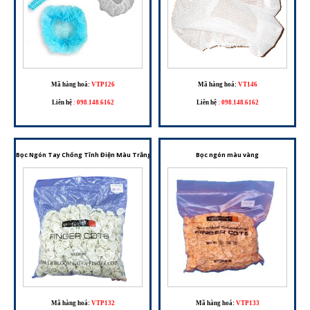
Mã hàng hoá:
VTP126
Mã hàng hoá:
VT146
Liên hệ
:
098.148.6162
Liên hệ
:
098.148.6162
Bọc Ngón Tay Chống Tĩnh Điện Màu Trắng – Chất Liệu Nitrile, An Toàn Cho Phòng Sạch Và Li
Bọc ngón màu vàng
Mã hàng hoá:
VTP132
Mã hàng hoá:
VTP133