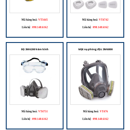
Mã hàng hoá:
VT3445
Mã hàng hoá:
VT4742
Liên hệ
:
098.148.6162
Liên hệ
:
098.148.6162
Bộ 3M6200 kèm kính
Mặt nạ phòng độc 3M6800
Mã hàng hoá:
VT4751
Mã hàng hoá:
VT476
Liên hệ
:
098.148.6162
Liên hệ
:
098.148.6162