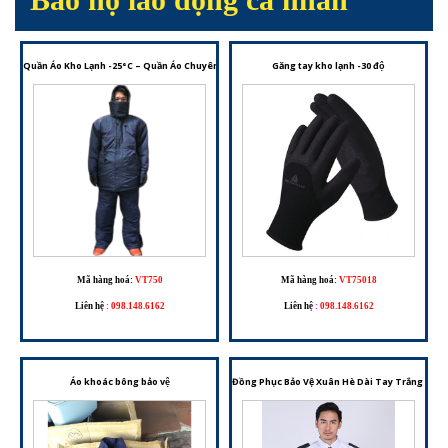
Quần Áo Kho Lạnh -25°C – Quần Áo Chuyên Dụng Giữ Nhiệt Cho Môi Trường Âm Sâu
Găng tay kho lạnh -30 độ
Mã hàng hoá:
VT750
Mã hàng hoá:
VT75018
Liên hệ
:
098.148.6162
Liên hệ
:
098.148.6162
Áo khoác bông bảo vệ
Đồng Phục Bảo Vệ Xuân Hè Dài Tay Trắng – Tr