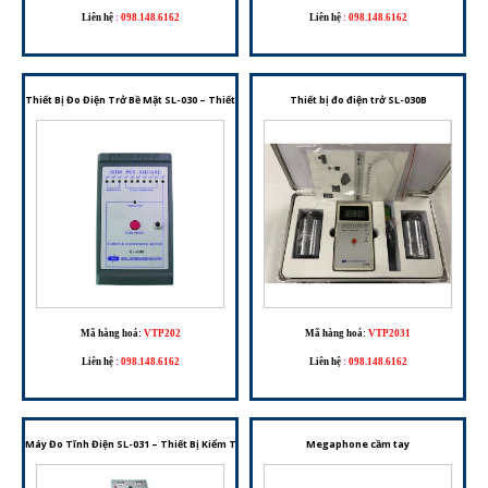
Liên hệ
:
098.148.6162
Liên hệ
:
098.148.6162
Thiết Bị Đo Điện Trở Bề Mặt SL-030 – Thiết Bị Kiểm Tra Điện Trở Bề Mặt Phục Vụ Kiểm Soát T
Thiết bị đo điện trở SL-030B
Mã hàng hoá:
VTP202
Mã hàng hoá:
VTP2031
Liên hệ
:
098.148.6162
Liên hệ
:
098.148.6162
Máy Đo Tĩnh Điện SL-031 – Thiết Bị Kiểm Tra Vòng Đeo Tay Và Giày Chống Tĩnh Điện
Megaphone cầm tay