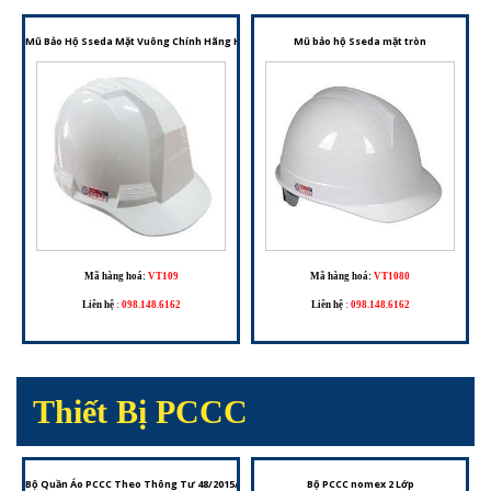
Mũ Bảo Hộ Sseda Mặt Vuông Chính Hãng Hàn Quốc – Bảo Vệ Vượt Trội Cho Người Lao Động
Mũ bảo hộ Sseda mặt tròn
Mã hàng hoá:
VT109
Mã hàng hoá:
VT1080
Liên hệ
:
098.148.6162
Liên hệ
:
098.148.6162
Thiết Bị PCCC
Bộ Quần Áo PCCC Theo Thông Tư 48/2015/TT-BCA – Trang Phục Cho Đội Phòng Cháy Chữa C
Bộ PCCC nomex 2 Lớp