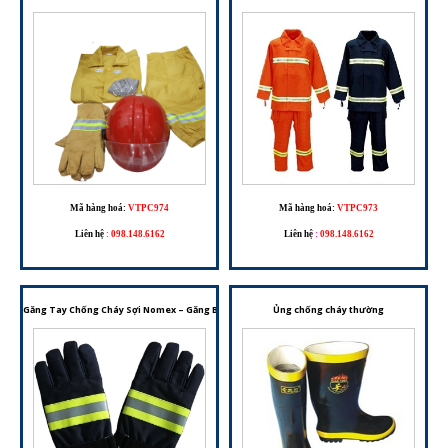
Mã hàng hoá:
VTPC974
Mã hàng hoá:
VTPC973
Liên hệ
:
098.148.6162
Liên hệ
:
098.148.6162
Găng Tay Chống Cháy Sợi Nomex – Găng Bảo Hộ Dành Cho Công Tác PCCC Và Môi Trường Nh
Ủng chống cháy thường