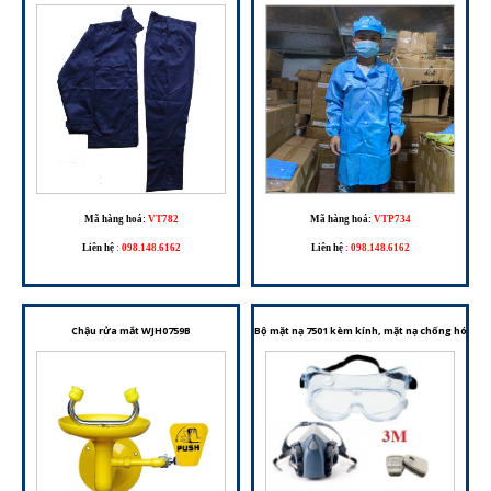
Mã hàng hoá:
VT782
Mã hàng hoá:
VTP734
Liên hệ
:
098.148.6162
Liên hệ
:
098.148.6162
Chậu rửa mắt WJH0759B
Bộ mặt nạ 7501 kèm kính, mặt nạ chống hóa chấ