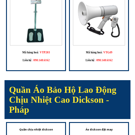
Mã hàng hoá:
VTP203
Mã hàng hoá:
VTG49
Liên hệ
:
098.148.6162
Liên hệ
:
098.148.6162
Quần Áo Bảo Hộ Lao Động
Chịu Nhiệt Cao Dickson -
Pháp
Quần chịu nhiệt dickson
Áo dickson đặt may