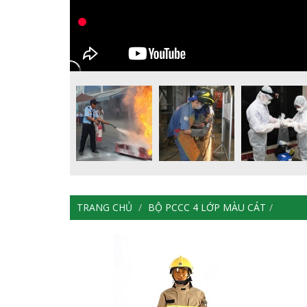
TRANG CHỦ
BỘ PCCC 4 LỚP MÀU CÁT