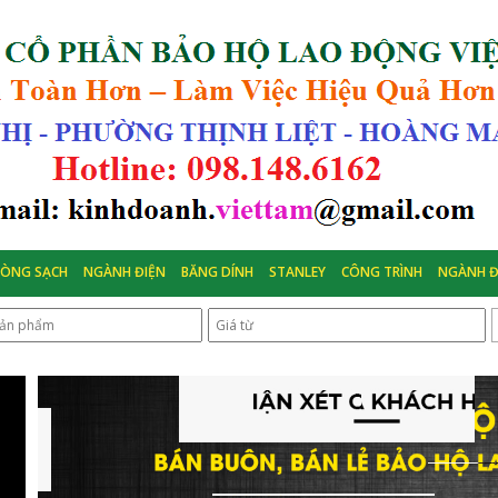
HÒNG SẠCH
NGÀNH ĐIỆN
BĂNG DÍNH
STANLEY
CÔNG TRÌNH
NGÀNH Đ