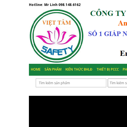
Hotline: Mr Linh
098.148.6162
HOME
SẢN PHẨM
KIẾN THỨC BHLĐ
THIẾT BỊ PCCC
P