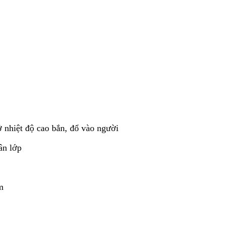
ở nhiệt độ cao bắn, đổ vào người
ân lớp
m