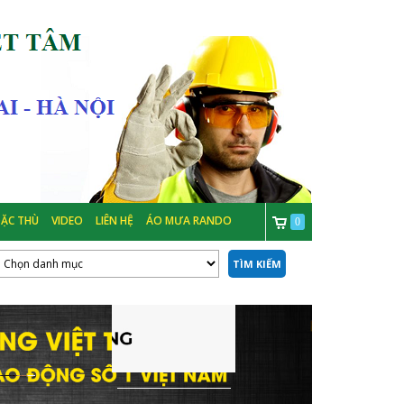
ẶC THÙ
VIDEO
LIÊN HỆ
ÁO MƯA RANDO
0
TÌM KIẾM