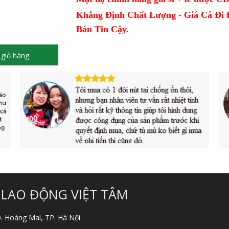
Khẳng Định Chất Lượng - Giá Cả Đi 
Bán Tin Cậy.
giỏ hàng
 LAO ĐỘNG VIỆT TÂM
 Q. Hoàng Mai, TP. Hà Nội