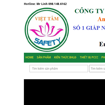
Hotline: Mr Linh
098.148.6162
HOME
SẢN PHẨM
KIẾN THỨC BHLĐ
THIẾT BỊ PCCC
P