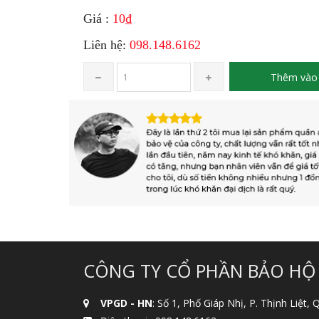
Giá :
10₫
Liên hệ:
098.148.6162
Thêm vào 
CÔNG TY CỔ PHẦN BẢO HỘ
VPGD - HN
: Số 1, Phố Giáp Nhị, P. Thịnh Liệt,