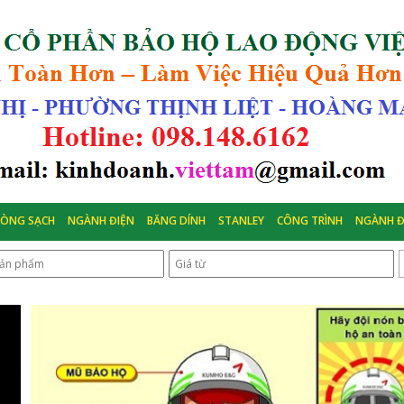
HÒNG SẠCH
NGÀNH ĐIỆN
BĂNG DÍNH
STANLEY
CÔNG TRÌNH
NGÀNH Đ