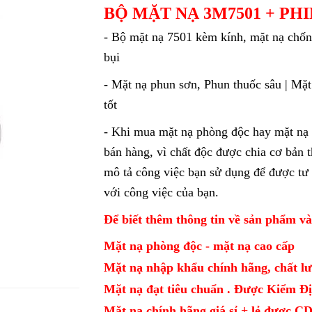
BỘ MẶT NẠ 3M7501 + PH
- Bộ mặt nạ 7501 kèm kính, mặt nạ chốn
bụi
- Mặt nạ phun sơn, Phun thuốc sâu | Mặt
tốt
- Khi mua mặt nạ phòng độc hay mặt nạ 
bán hàng, vì chất độc được chia cơ bản 
mô tả công việc bạn sử dụng để được tư 
với công việc của bạn.
Để biết thêm thông tin về sản phẩm va
Mặt nạ phòng độc - mặt nạ cao cấp
Mặt nạ nhập khẩu chính hãng, chất lư
Mặt nạ đạt tiêu chuẩn . Được Kiểm 
Mặt nạ chính hãng giá sỉ + lẻ được 