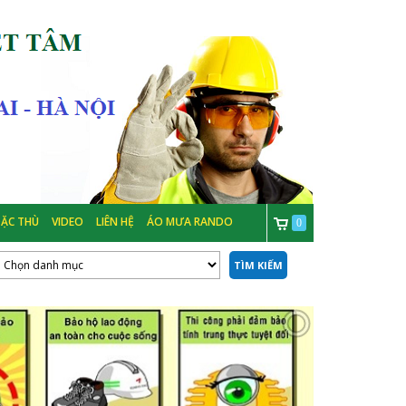
ẶC THÙ
VIDEO
LIÊN HỆ
ÁO MƯA RANDO
0
TÌM KIẾM