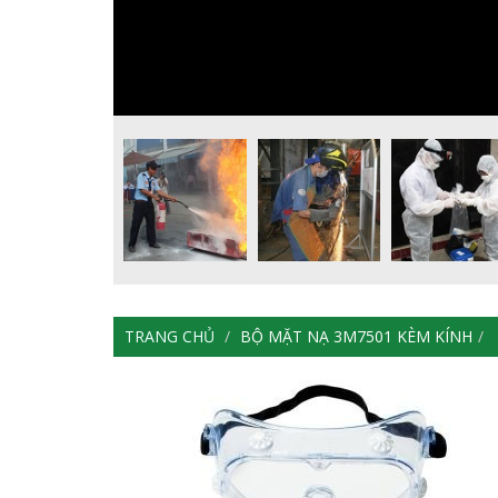
TRANG CHỦ
BỘ MẶT NẠ 3M7501 KÈM KÍNH