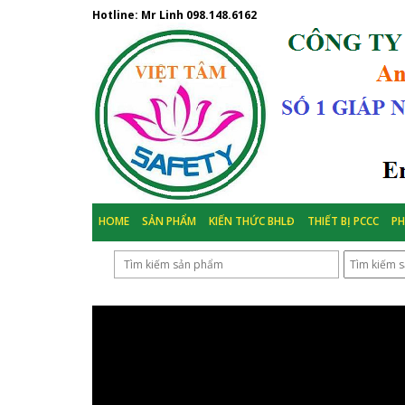
Hotline: Mr Linh
098.148.6162
HOME
SẢN PHẨM
KIẾN THỨC BHLĐ
THIẾT BỊ PCCC
P