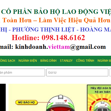
HÒNG SẠCH
NGÀNH ĐIỆN
BĂNG DÍNH
STANLEY
CÔNG TRÌNH
NGÀNH Đ