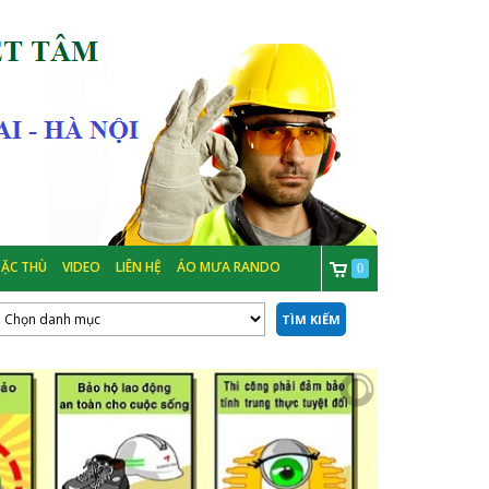
ẶC THÙ
VIDEO
LIÊN HỆ
ÁO MƯA RANDO
0
TÌM KIẾM