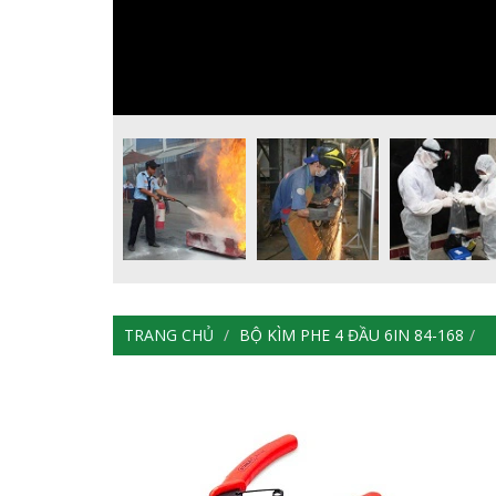
TRANG CHỦ
BỘ KÌM PHE 4 ĐẦU 6IN 84-168