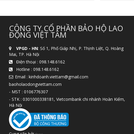
CÔNG TY CỔ PHẦN BẢO HỘ LAO
ĐỘNG VIỆT TÂM
VPGD - HN
: Số 1, Phố Giáp Nhị, P. Thịnh Liệt, Q. Hoàng
Mai, TP. Hà Nội
Điện thoại :
098.148.6162
Hotline :
098.148.6162
Email : kinhdoanh.viettam@gmail.com
baoholaodongviettam.com
- MST : 0106776307
- STK : 0301000338181, Vietcombank chi nhánh Hoàn Kiếm,
Hà Nội
Cung cấp bởi