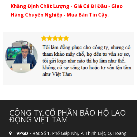
Khẳng Định Chất Lượng - Giá Cả Đi Đầu - Giao
Hàng Chuyên Nghiệp - Mua Bán Tin Cậy.
CÔNG TY CỔ PHẦN BẢO HỘ LAO
ĐỘNG VIỆT TÂM
VPGD - HN
: Số 1, Phố Giáp Nhị, P. Thịnh Liệt, Q. Hoàng