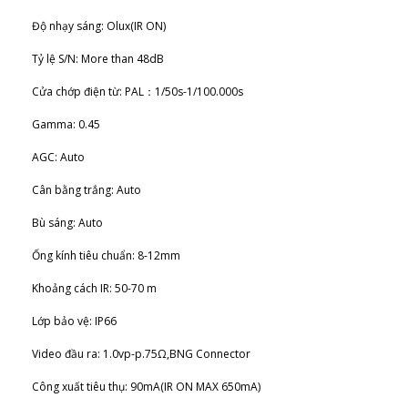
Độ nhạy sáng: Olux(IR ON)
Tỷ lệ S/N: More than 48dB
Cửa chớp điện từ: PAL：1/50s-1/100.000s
Gamma: 0.45
AGC: Auto
Cân bằng trắng: Auto
Bù sáng: Auto
Ống kính tiêu chuẩn: 8-12mm
Khoảng cách IR: 50-70 m
Lớp bảo vệ: IP66
Video đầu ra: 1.0vp-p.75Ω,BNG Connector
Công xuất tiêu thụ: 90mA(IR ON MAX 650mA)