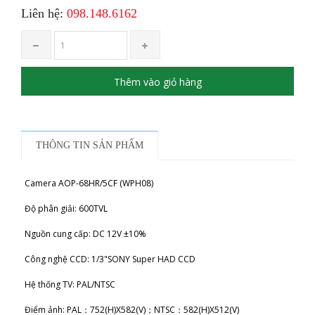
Liên hệ:
098.148.6162
Thêm vào giỏ hàng
THÔNG TIN SẢN PHẨM
Camera AOP-68HR/5CF (WPH08)
Độ phân giải: 600TVL
Nguồn cung cấp: DC 12V ±10%
Công nghệ CCD: 1/3"SONY Super HAD CCD
Hệ thống TV: PAL/NTSC
Điểm ảnh: PAL：752(H)X582(V)；NTSC：582(H)X512(V)