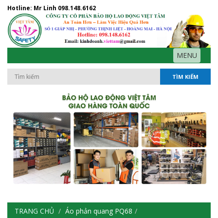
Hotline: Mr Linh
098.148.6162
MENU
TÌM KIẾM
TRANG CHỦ
Áo phản quang PQ68