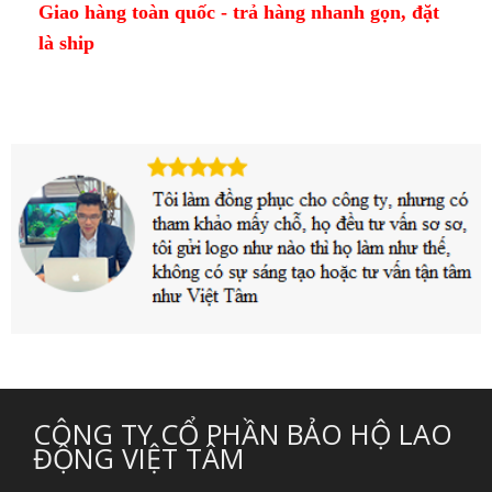
Giao hàng toàn quốc - trả hàng nhanh gọn, đặt
là ship
CÔNG TY CỔ PHẦN BẢO HỘ LAO
ĐỘNG VIỆT TÂM