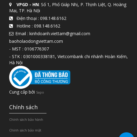
VPGD - HN
: Số 1, Phố Giáp Nhị, P. Thịnh Liệt, Q. Hoàng
Mai, TP. Hà Nội
Điện thoại :
098.148.6162
Hotline :
098.148.6162
Email : kinhdoanh.viettam@gmail.com
baoholaodongviettam.com
- MST : 0106776307
- STK : 0301000338181, Vietcombank chi nhánh Hoàn Kiếm,
Hà Nội
Cung cấp bởi
Sapo
Chính sách
Chính sách bảo hành
Chính sách bảo mật