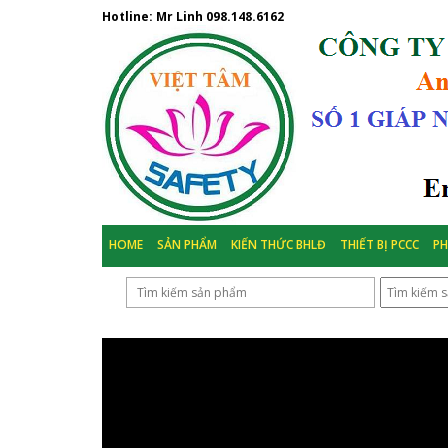
Hotline: Mr Linh
098.148.6162
HOME
SẢN PHẨM
KIẾN THỨC BHLĐ
THIẾT BỊ PCCC
P