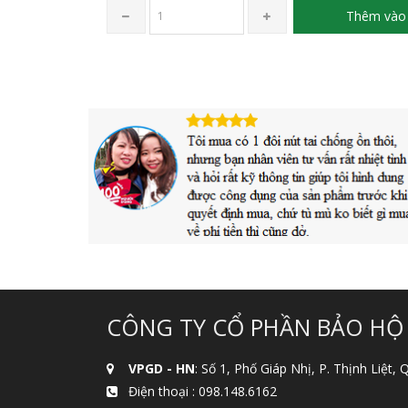
Thêm vào 
CÔNG TY CỔ PHẦN BẢO HỘ
VPGD - HN
: Số 1, Phố Giáp Nhị, P. Thịnh Liệt,
Điện thoại :
098.148.6162