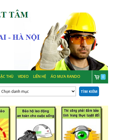
ẶC THÙ
VIDEO
LIÊN HỆ
ÁO MƯA RANDO
0
TÌM KIẾM