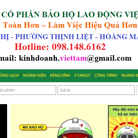
HÒNG SẠCH
NGÀNH ĐIỆN
BĂNG DÍNH
STANLEY
CÔNG TRÌNH
NGÀNH Đ