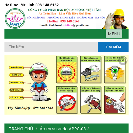
Hotline: Mr Linh
098.148.6162
MENU
TÌM KIẾM
TRANG CHỦ
Áo mưa rando APPC-08