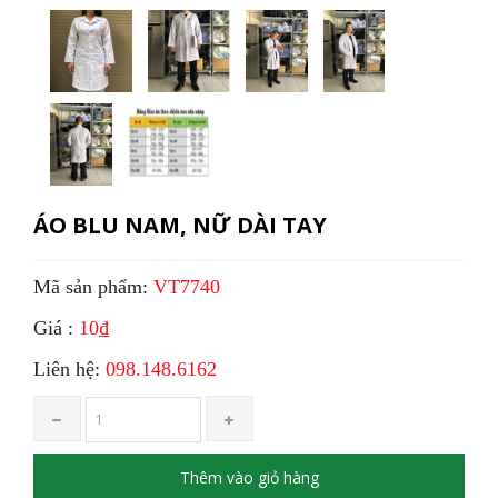
ÁO BLU NAM, NỮ DÀI TAY
Mã sản phẩm:
VT7740
Giá :
10₫
Liên hệ:
098.148.6162
Thêm vào giỏ hàng