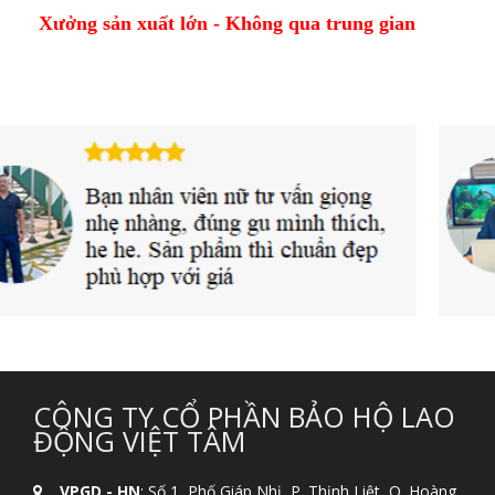
Xưởng sản xuất lớn - Không qua trung gian
CÔNG TY CỔ PHẦN BẢO HỘ LAO
ĐỘNG VIỆT TÂM
VPGD - HN
: Số 1, Phố Giáp Nhị, P. Thịnh Liệt, Q. Hoàng