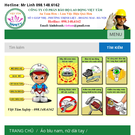
Hotline: Mr Linh
098.148.6162
MENU
TÌM KIẾM
TRANG CHỦ
Áo blu nam, nữ dài tay