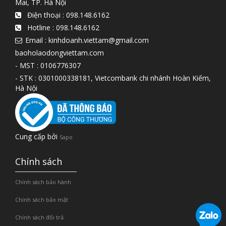
Mai, TP. Hà Nội
Điện thoại :
098.148.6162
Hotline :
098.148.6162
Email : kinhdoanh.viettam@gmail.com
baoholaodongviettam.com
- MST : 0106776307
- STK : 0301000338181, Vietcombank chi nhánh Hoàn Kiếm,
Hà Nội
Cung cấp bởi
Sapo
Chính sách
Chính sách bảo hành
Chính sách bảo mật
Chính sách đổi trả