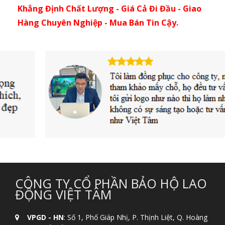
Khẳng Định Chất Lượng - Giá Cả Đi Đầu - Giao
Hàng Chuyên Nghiệp - Mua Bán Tin Cậy.
CÔNG TY CỔ PHẦN BẢO HỘ LAO
ĐỘNG VIỆT TÂM
VPGD - HN
: Số 1, Phố Giáp Nhị, P. Thịnh Liệt, Q. Hoàng