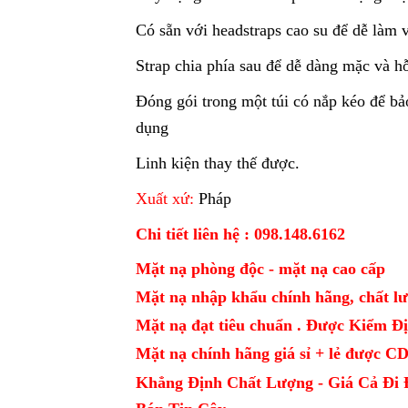
Có sẵn với headstraps cao su để dễ làm 
Strap chia phía sau để dễ dàng mặc và hỗ
Đóng gói trong một túi có nắp kéo để bả
dụng
Linh kiện thay thế được.
Xuất xứ:
Pháp
Chi tiết liên hệ : 098.148.6162
Mặt nạ phòng độc - mặt nạ cao cấp
Mặt nạ nhập khẩu chính hãng, chất lư
Mặt nạ đạt tiêu chuẩn . Được Kiểm 
Mặt nạ chính hãng giá sỉ + lẻ được 
Khẳng Định Chất Lượng - Giá Cả Đi 