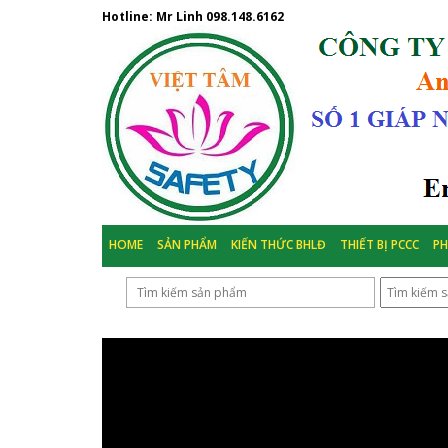
Hotline: Mr Linh
098.148.6162
HOME
SẢN PHẨM
KIẾN THỨC BHLĐ
THIẾT BỊ PCCC
P