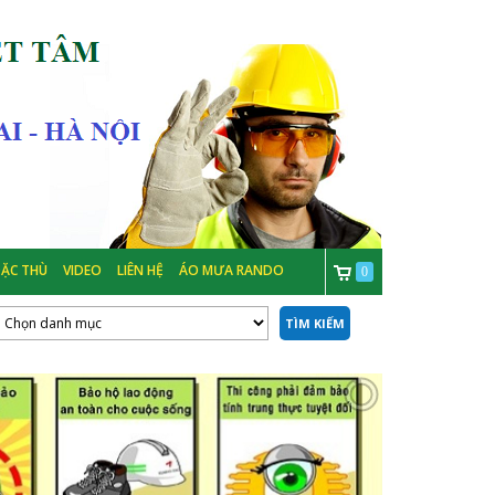
ẶC THÙ
VIDEO
LIÊN HỆ
ÁO MƯA RANDO
0
TÌM KIẾM