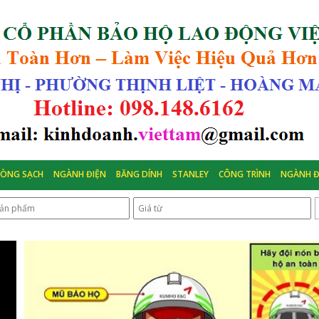
HÒNG SẠCH
NGÀNH ĐIỆN
BĂNG DÍNH
STANLEY
CÔNG TRÌNH
NGÀNH Đ