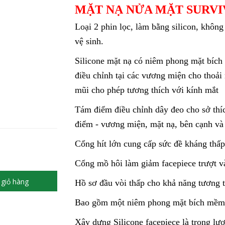
MẶT NẠ NỬA MẶT SURVI
Loại 2 phin lọc, làm bằng silicon, không
vệ sinh.
Silicone mặt nạ có niêm phong mặt bíc
điều chỉnh tại các vương miện cho thoải
mũi cho phép tương thích với kính mắt
Tám điểm điều chỉnh dây đeo cho sở thíc
điểm - vương miện, mặt nạ, bên cạnh và
Cổng hít lớn cung cấp sức đề kháng thấp
Cổng mồ hôi làm giảm facepiece trượt v
giỏ hàng
Hồ sơ đầu vòi thấp cho khả năng tương t
Bao gồm một niêm phong mặt bích mềm 
Xây dựng Silicone facepiece là trọng lư