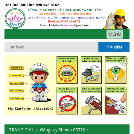
Hotline: Mr Linh
098.148.6162
MENU
TÌM KIẾM
TRANG CHỦ
Găng tay Showa CS720