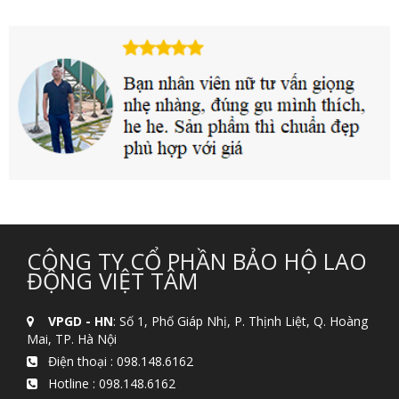
CÔNG TY CỔ PHẦN BẢO HỘ LAO
ĐỘNG VIỆT TÂM
VPGD - HN
: Số 1, Phố Giáp Nhị, P. Thịnh Liệt, Q. Hoàng
Mai, TP. Hà Nội
Điện thoại :
098.148.6162
Hotline :
098.148.6162